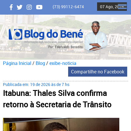
(73) 99112-6474
07 Ago, 2026
ME
Página Inicial
/
Blog
/
exibe-noticia
Compartilhe no Facebook
Publicada em: 19 de 2026 às de 7 hs
Itabuna: Thales Silva confirma
retorno à Secretaria de Trânsito