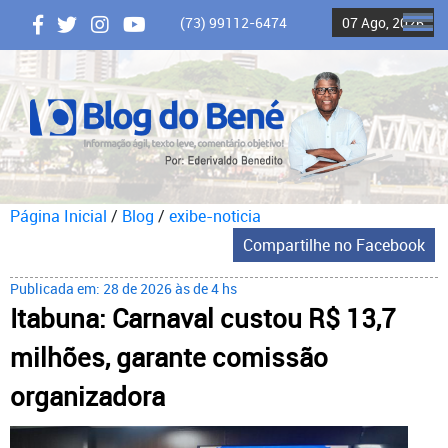
(73) 99112-6474
07 Ago, 2026
ME
Página Inicial
/
Blog
/
exibe-noticia
Compartilhe no Facebook
Publicada em: 28 de 2026 às de 4 hs
Itabuna: Carnaval custou R$ 13,7
milhões, garante comissão
organizadora